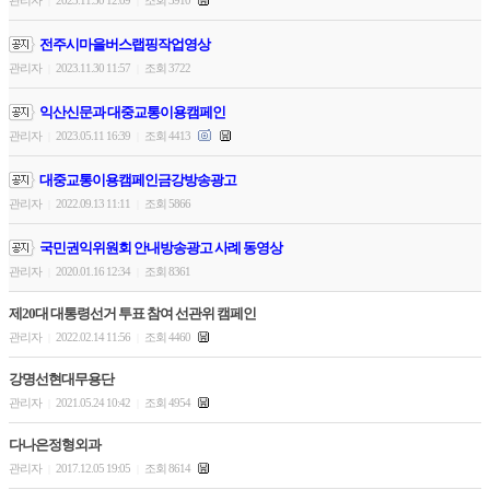
|
|
전주시마을버스랩핑작업영상
관리자
2023.11.30 11:57
조회 3722
|
|
익산신문과 대중교통이용캠페인
관리자
2023.05.11 16:39
조회 4413
|
|
대중교통이용캠페인금강방송광고
관리자
2022.09.13 11:11
조회 5866
|
|
국민권익위원회 안내방송광고 사례 동영상
관리자
2020.01.16 12:34
조회 8361
|
|
제20대 대통령선거 투표 참여 선관위 캠페인
관리자
2022.02.14 11:56
조회 4460
|
|
강명선현대무용단
관리자
2021.05.24 10:42
조회 4954
|
|
다나은정형외과
관리자
2017.12.05 19:05
조회 8614
|
|