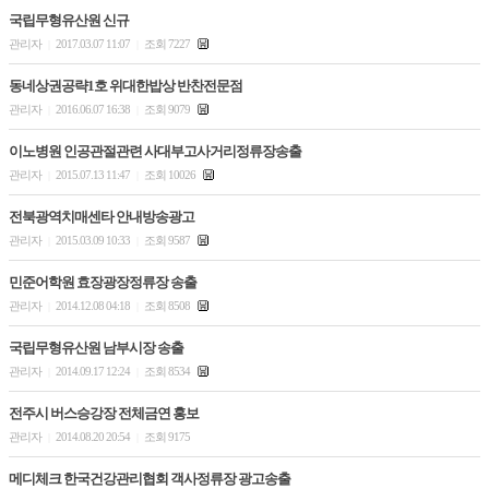
국립무형유산원 신규
관리자
2017.03.07 11:07
조회 7227
|
|
동네상권공략1호 위대한밥상 반찬전문점
관리자
2016.06.07 16:38
조회 9079
|
|
이노병원 인공관절관련 사대부고사거리정류장송출
관리자
2015.07.13 11:47
조회 10026
|
|
전북광역치매센타 안내방송광고
관리자
2015.03.09 10:33
조회 9587
|
|
민준어학원 효장광장정류장 송출
관리자
2014.12.08 04:18
조회 8508
|
|
국립무형유산원 남부시장 송출
관리자
2014.09.17 12:24
조회 8534
|
|
전주시 버스승강장 전체금연 홍보
관리자
2014.08.20 20:54
조회 9175
|
|
메디체크 한국건강관리협회 객사정류장 광고송출