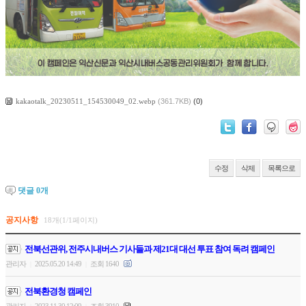
kakaotalk_20230511_154530049_02.webp
(361.7KB)
(0)
수정
삭제
목록으로
댓글
0
개
공지사항
18개(1/1페이지)
전북선관위, 전주시내버스 기사들과 제21대 대선 투표 참여 독려 캠페인
관리자
2025.05.20 14:49
조회 1640
|
|
전북환경청 캠페인
관리자
2023.11.30 12:09
조회 3910