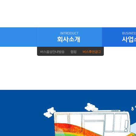
버스음성안내방송
랩핑
버스후면광고