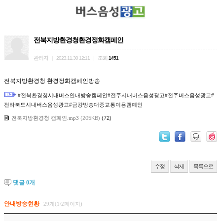
전북지방환경청환경정화캠페인
관리자
조회
|
2023.11.30 12:11
|
1451
전북지방환경청 환경정화캠페인방송
#전북환경청시내버스안내방송캠페인#전주시내버스음성광고#전주버스음성광고#
전라북도시내버스음성광고#금강방송대중교통이용캠페인
전북지방환경청 캠페인.mp3
(205KB)
(72)
수정
삭제
목록으로
댓글
0
개
안내방송현황
29개(1/2페이지)