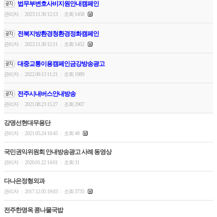
법무부변호사비지원안내캠페인
관리자
2023.11.30 12:13
조회 1458
|
|
전북지방환경청환경정화캠페인
관리자
2023.11.30 12:11
조회 1452
|
|
대중교통이용캠페인금강방송광고
관리자
2022.09.13 11:21
조회 1989
|
|
전주시내버스안내방송
관리자
2021.08.23 15:27
조회 2907
|
|
강명선현대무용단
관리자
2021.05.24 10:45
조회 48
|
|
국민권익위원회 안내방송광고 사례 동영상
관리자
2020.01.22 14:01
조회 31
|
|
다나은정형외과
관리자
2017.12.05 19:03
조회 3735
|
|
전주한명옥 콩나물국밥