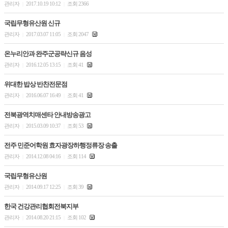
관리자
2017.10.19 10:12
조회 2366
|
|
국립무형유산원 신규
관리자
2017.03.07 11:05
조회 2047
|
|
온누리안과 완주군공략신규 음성
관리자
2016.12.05 13:15
조회 41
|
|
위대한 밥상 반찬전문점
관리자
2016.06.07 16:49
조회 41
|
|
전북광역치매센타 안내방송광고
관리자
2015.03.09 10:37
조회 53
|
|
전주 민준어학원 효자광장하행정류장 송출
관리자
2014.12.08 04:16
조회 114
|
|
국립무형유산원
관리자
2014.09.17 12:25
조회 39
|
|
한국 건강관리협회전북지부
관리자
2014.08.20 21:15
조회 102
|
|