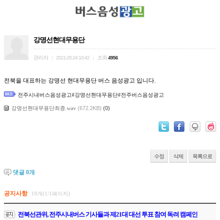
강명선현대무용단
관리자
조회
|
2021.05.24 10:42
|
4956
전북을 대표하는 강명선 현대무용단 버스 음성광고 입니다.
전주시내버스음성광고#강명선현대무용단#전주버스음성광고
강명선현대무용단최종.wav
(672.2KB)
(0)
수정
삭제
목록으로
댓글
0
개
공지사항
18개(1/1페이지)
전북선관위, 전주시내버스 기사들과 제21대 대선 투표 참여 독려 캠페인