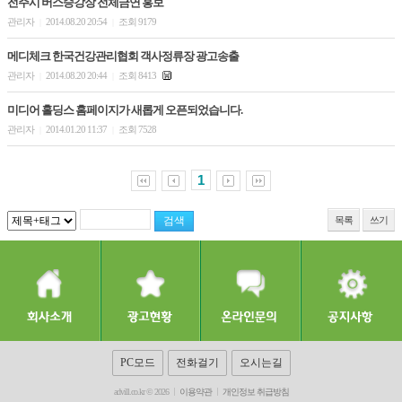
전주시 버스승강장 전체금연 홍보
관리자
2014.08.20 20:54
조회 9179
|
|
메디체크 한국건강관리협회 객사정류장 광고송출
관리자
2014.08.20 20:44
조회 8413
|
|
미디어 홀딩스 홈페이지가 새롭게 오픈되었습니다.
관리자
2014.01.20 11:37
조회 7528
|
|
1
목록
쓰기
PC모드
전화걸기
오시는길
advill.co.kr © 2026
이용약관
개인정보 취급방침