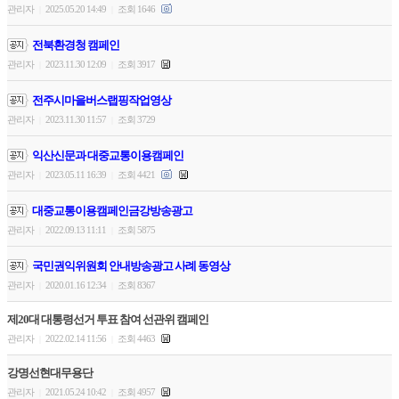
관리자
2025.05.20 14:49
조회 1646
|
|
전북환경청 캠페인
관리자
2023.11.30 12:09
조회 3917
|
|
전주시마을버스랩핑작업영상
관리자
2023.11.30 11:57
조회 3729
|
|
익산신문과 대중교통이용캠페인
관리자
2023.05.11 16:39
조회 4421
|
|
대중교통이용캠페인금강방송광고
관리자
2022.09.13 11:11
조회 5875
|
|
국민권익위원회 안내방송광고 사례 동영상
관리자
2020.01.16 12:34
조회 8367
|
|
제20대 대통령선거 투표 참여 선관위 캠페인
관리자
2022.02.14 11:56
조회 4463
|
|
강명선현대무용단
관리자
2021.05.24 10:42
조회 4957
|
|