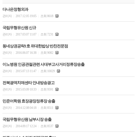
다나은정형외과
관리자
2017.12.05 19:05
조회 8618
|
|
국립무형유산원 신규
관리자
2017.03.07 11:07
조회 7231
|
|
동네상권공략1호 위대한밥상 반찬전문점
관리자
2016.06.07 16:38
조회 9082
|
|
이노병원 인공관절관련 사대부고사거리정류장송출
관리자
2015.07.13 11:47
조회 10029
|
|
전북광역치매센타 안내방송광고
관리자
2015.03.09 10:33
조회 9591
|
|
민준어학원 효장광장정류장 송출
관리자
2014.12.08 04:18
조회 8511
|
|
국립무형유산원 남부시장 송출
관리자
2014.09.17 12:24
조회 8537
|
|